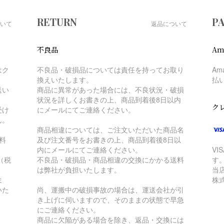
RETURN
P
いて
返品について
不良品
Am
はク
不良品・破損品については責任を持ってお取り
A
換えいたします。
払
送い
商品に異常があった場合には、不良状況・破損
状況を詳しくお書きの上、商品到着後8日以内
ク
受け
にメールにてご連絡ください。
ん。
商品相違については、ご注文いただいた商品名
料
及び注文番号をお書きの上、商品到着後8日以
内にメールにてご連絡ください。
VI
（税
不良品・破損品・商品相違の交換にかかる送料
す
は弊社が負担いたします。
当
ま
株
いた
尚、運搬中の破損事故の場合は、運送会社が引
き上げに伺いますので、そのままの状態で早急
にご連絡ください。
商品に欠陥がある場合を除き、返品・交換には