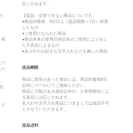
応じかねます。
た
【返品・交換できない商品について】
●商品到着後、9日以上（返品期限＋1日）経過
したもの
●ご使用になられた商品
、発
●商品本来の使用目的以外のご使用により生じ
。
た不具合によるもの
●名入れやお好きな文字入れなどを施した商品
文で
返品期限
ただ
商品に異常があった場合には、商品到着後8日
以内にメールにてご連絡ください。
合
商品に欠陥がある場合以外の、お客様都合によ
る返品には応じかねます。
名入れや文字入れ商品につきましては返品不可
より
とさせていただきます。
返品送料