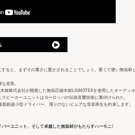
50SSを手にすると、まずその重さに驚かされることでしょう。重くて硬い無垢
緻な造形。
名古屋木材株式会社が開発した無垢圧縮木材LIGNOTEXを使用したオーデ
されたスピーカーユニットはヨーロッパの伝統音響技術に裏付けられた、
k製の最新鋭超小型ドライバー、濁りのないピュアな音楽再生を約束します。
イバーユニット、そして卓越した無垢材がもたらすハーモニ〉