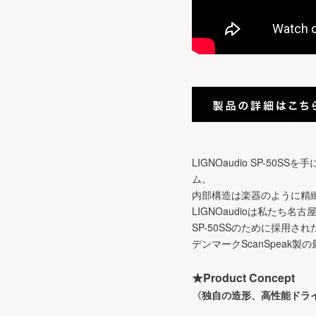
LIGNOaudio SP-
ム。
内部構造は楽器のように精
LIGNOaudioは私たち
SP-50SSのために採用
デンマークScanSpea
★Product Concept
〈独自の造形、高性能ドラ