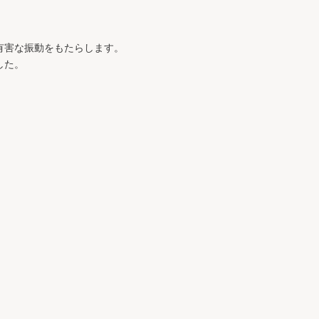
有害な振動をもたらします。
した。
、